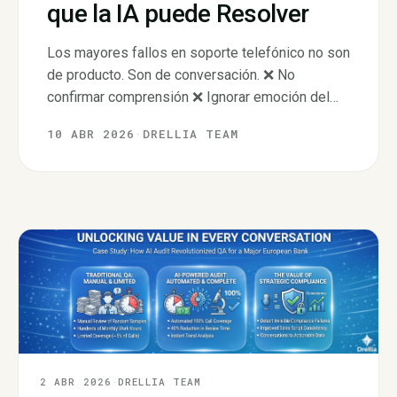
que la IA puede Resolver
Los mayores fallos en soporte telefónico no son
de producto. Son de conversación. ❌ No
confirmar comprensión ❌ Ignorar emoción del
cliente ❌ Cerrar sin próximos pasos La buena
10 ABR 2026
·
DRELLIA TEAM
noticia: la IA puede detectarlos automáticamente
y ayudar a corregirlos. La experiencia del cliente
empieza en cómo hablamos.
2 ABR 2026
·
DRELLIA TEAM