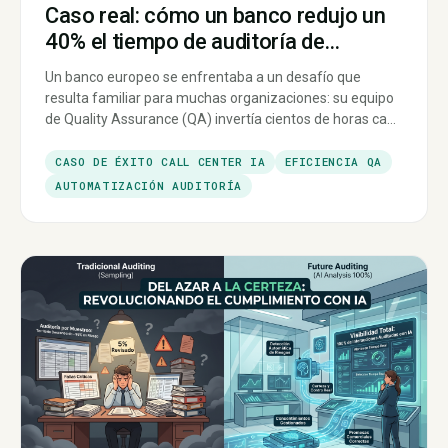
Caso real: cómo un banco redujo un
40% el tiempo de auditoría de
llamadas con IA
Un banco europeo se enfrentaba a un desafío que
resulta familiar para muchas organizaciones: su equipo
de Quality Assurance (QA) invertía cientos de horas cada
mes revisando llamadas de forma manual. A pesar del
esfuerzo, la cobertura seguía siendo limitada y los
CASO DE ÉXITO CALL CENTER IA
EFICIENCIA QA
riesgos, difíciles de controlar en su totalidad.
AUTOMATIZACIÓN AUDITORÍA