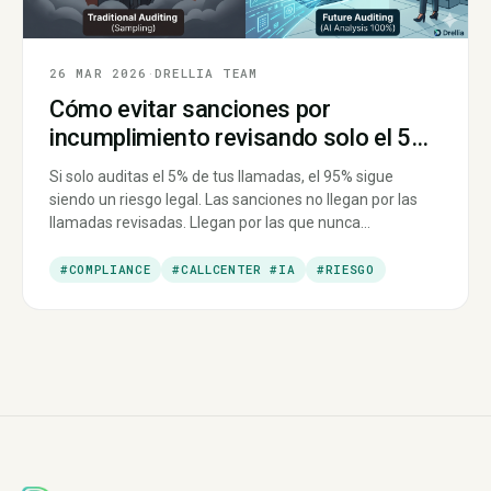
26 MAR 2026
·
DRELLIA TEAM
Cómo evitar sanciones por
incumplimiento revisando solo el 5%
de las llamadas… y por qué eso no
Si solo auditas el 5% de tus llamadas, el 95% sigue
basta
siendo un riesgo legal. Las sanciones no llegan por las
llamadas revisadas. Llegan por las que nunca
escuchaste. La auditoría con IA permite revisar el 100% y
detectar incumplimientos automáticamente.
#COMPLIANCE
#CALLCENTER #IA
#RIESGO
Cumplimiento no es muestreo. Es visibilidad total.